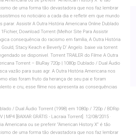
a Americana ou se preferir “American History X” é tão
racismo de uma forma tão devastadora que nos faz lembrar
istimos no noticiário a cada dia e refletir em que mundo
rar. Assistir A Outra História Americana Online Dublado
1Fichier, Download Torrent (Melhor Site Para Assistir
gica consequência do racismo em família, A Outra História
 Gould, Stacy Keach e Beverly D’ Angelo. baixe via torrent
gendado se disponivel. Torrent TRAILER do Filme A Outra
ericana Torrent – BluRay 720p | 1080p Dublado / Dual Áudio
ca vazão para suas agr. A Outra História Americana nos
como elas foram fruto da herança de seu pai e foram
olento e cru, esse filme nos apresenta as consequências
blado / Dual Áudio Torrent (1998) em 1080p / 720p / BDRip
 | MP4 [BAIXAR GRÁTIS - Lacraia Torrent]. 12/08/2015 ·
a Americana ou se preferir “American History X” é tão
racismo de uma forma tão devastadora que nos faz lembrar