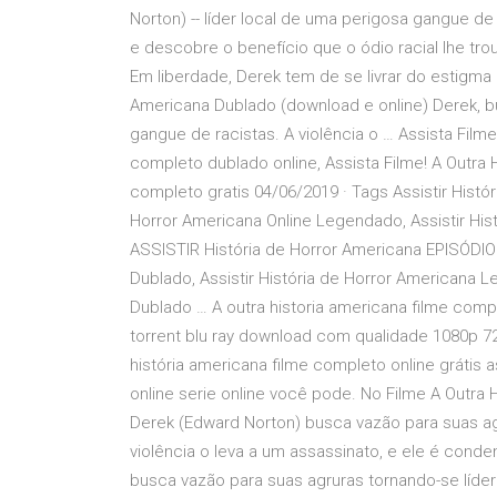
Norton) -- líder local de uma perigosa gangue d
e descobre o benefício que o ódio racial lhe t
Em liberdade, Derek tem de se livrar do estigma 
Americana Dublado (download e online) Derek, b
gangue de racistas. A violência o … Assista Film
completo dublado online, Assista Filme! A Outra 
completo gratis 04/06/2019 · Tags Assistir Histór
Horror Americana Online Legendado, Assistir Hi
ASSISTIR História de Horror Americana EPISÓDIO
Dublado, Assistir História de Horror Americana 
Dublado … A outra historia americana filme comp
torrent blu ray download com qualidade 1080p 72
história americana filme completo online grátis as
online serie online você pode. No Filme A Outra
Derek (Edward Norton) busca vazão para suas ag
violência o leva a um assassinato, e ele é cond
busca vazão para suas agruras tornando-se líder