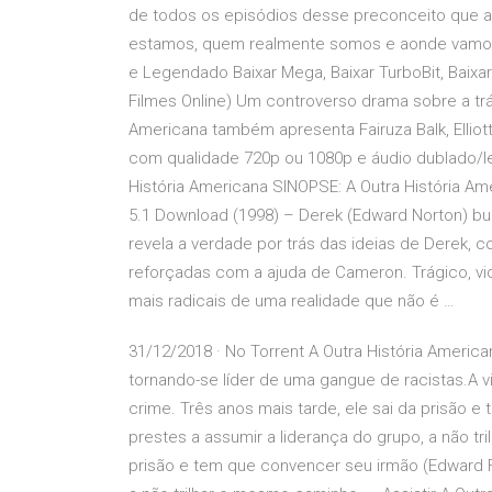
de todos os episódios desse preconceito que ass
estamos, quem realmente somos e aonde vamos pa
e Legendado Baixar Mega, Baixar TurboBit, Baixar 
Filmes Online) Um controverso drama sobre a trá
Americana também apresenta Fairuza Balk, Elliott
com qualidade 720p ou 1080p e áudio dublado/le
História Americana SINOPSE: A Outra História Am
5.1 Download (1998) – Derek (Edward Norton) bus
revela a verdade por trás das ideias de Derek, 
reforçadas com a ajuda de Cameron. Trágico, vi
mais radicais de uma realidade que não é …
31/12/2018 · No Torrent A Outra História Americ
tornando-se líder de uma gangue de racistas.A v
crime. Três anos mais tarde, ele sai da prisão 
prestes a assumir a liderança do grupo, a não tr
prisão e tem que convencer seu irmão (Edward Fu