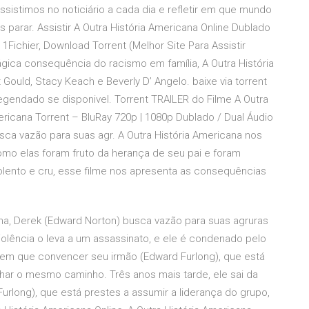
istimos no noticiário a cada dia e refletir em que mundo
rar. Assistir A Outra História Americana Online Dublado
1Fichier, Download Torrent (Melhor Site Para Assistir
gica consequência do racismo em família, A Outra História
 Gould, Stacy Keach e Beverly D’ Angelo. baixe via torrent
gendado se disponivel. Torrent TRAILER do Filme A Outra
ericana Torrent – BluRay 720p | 1080p Dublado / Dual Áudio
ca vazão para suas agr. A Outra História Americana nos
como elas foram fruto da herança de seu pai e foram
olento e cru, esse filme nos apresenta as consequências
ana, Derek (Edward Norton) busca vazão para suas agruras
iolência o leva a um assassinato, e ele é condenado pelo
e tem que convencer seu irmão (Edward Furlong), que está
ilhar o mesmo caminho. Três anos mais tarde, ele sai da
rlong), que está prestes a assumir a liderança do grupo,