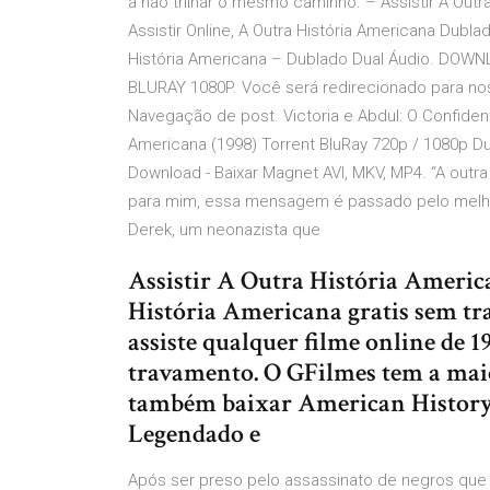
a não trilhar o mesmo caminho. – Assistir A Outr
Assistir Online, A Outra História Americana Dubla
História Americana – Dublado Dual Áudio. D
BLURAY 1080P. Você será redirecionado para no
Navegação de post. Victoria e Abdul: O Confiden
Americana (1998) Torrent BluRay 720p / 1080p Du
Download - Baixar Magnet AVI, MKV, MP4. “A out
para mim, essa mensagem é passado pelo melho
Derek, um neonazista que
Assistir A Outra História Americ
História Americana gratis sem t
assiste qualquer filme online de
travamento. O GFilmes tem a maior
também baixar American History 
Legendado e
Após ser preso pelo assassinato de negros que 