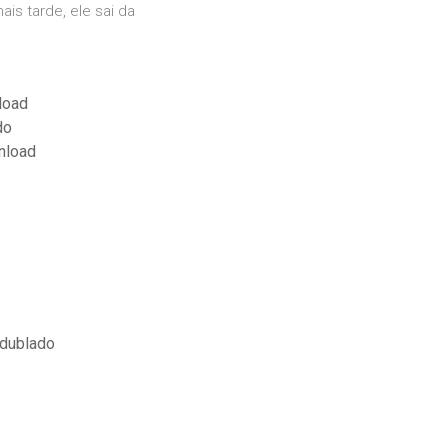
is tarde, ele sai da
load
do
nload
 dublado