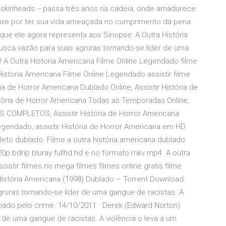
e skinheads -- passa três anos na cadeia, onde amadurece
rouxe por ter sua vida ameaçada no cumprimento da pena.
que ele agora representa aos Sinopse: A Outra História
usca vazão para suas agruras tornando-se líder de uma
e! A Outra Historia Americana Filme Online Legendado filme
Historia Americana Filme Online Legendado assistir filme
ia de Horror Americana Dublado Online, Assistir História de
stória de Horror Americana Todas as Temporadas Online,
S COMPLETOS, Assistir História de Horror Americana
Legendado, assistir História de Horror Americana em HD
leto dublado. Filme a outra história americana dublado
0p bdrip bluray fullhd hd e no formato mkv mp4. A outra
sistir filmes no mega filmes filmes online gratis filme
 História Americana (1998) Dublado – Torrent Download.
ruras tornando-se líder de uma gangue de racistas. A
enado pelo crime. 14/10/2011 · Derek (Edward Norton)
 de uma gangue de racistas. A violência o leva a um