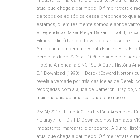
Impactante, marcante e chocante. A Outra Históri
atual que chega a dar medo. O filme retrata o 
de todos os episódios desse preconceito que ass
estamos, quem realmente somos e aonde vamos pa
e Legendado Baixar Mega, Baixar TurboBit, Baixar 
Filmes Online) Um controverso drama sobre a trá
Americana também apresenta Fairuza Balk, Elliott
com qualidade 720p ou 1080p e áudio dublado/le
História Americana SINOPSE: A Outra História Am
5.1 Download (1998) – Derek (Edward Norton) bus
revela a verdade por trás das ideias de Derek, 
reforçadas com a ajuda de Cameron. Trágico, vi
mais radicais de uma realidade que não é …
25/04/2017 · Filme A Outra História Americana Du
/ Bluray / FullHD / HD Download nos formatos MKV
Impactante, marcante e chocante. A Outra Históri
atual que chega a dar medo. O filme retrata o 