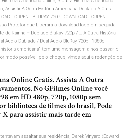
a História Americana Online, A Outra História Americana
do, Assistir A Outra História Americana Dublado A Outra
OWNLOAD TORRENT BLURAY 720P. DOWNLOAD TORRENT
sso Protetor que Liberará o download logo em seguida.
te da Rainha – Dublado BluRay 720p / … A Outra História
al Áudio Dublado / Dual Áudio BluRay 720p | 1080p -
ra historia americana” tem uma mensagem a nos passar, e
r modo possível, pelo choque, vimos aqui a redenção de
ana Online Gratis. Assista A Outra
ravamentos. No GFilmes Online você
 1998 em HD 480p, 720p, 1080p sem
 biblioteca de filmes do brasil, Pode
X para assistir mais tarde em
tentavam assaltar sua residência, Derek Vinyard (Edward